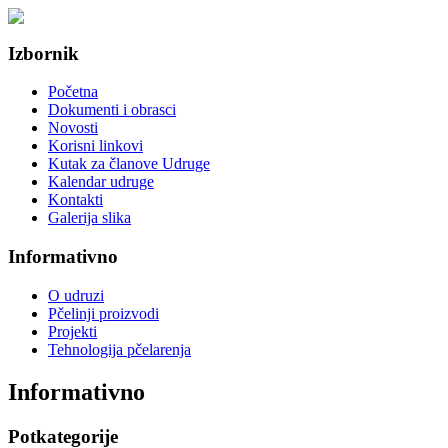
Izbornik
Početna
Dokumenti i obrasci
Novosti
Korisni linkovi
Kutak za članove Udruge
Kalendar udruge
Kontakti
Galerija slika
Informativno
O udruzi
Pčelinji proizvodi
Projekti
Tehnologija pčelarenja
Informativno
Potkategorije