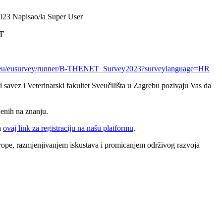
2023
Napisao/la Super User
T
.eu/eusurvey/
runner/B-THENET_Survey2023?
surveylanguage=HR
savez i Veterinarski fakultet Sveučilišta u Zagrebu pozivaju Vas da
jenih na znanju.
a
ovaj link za registraciju na našu platformu
.
Europe, razmjenjivanjem iskustava i promicanjem održivog razvoja