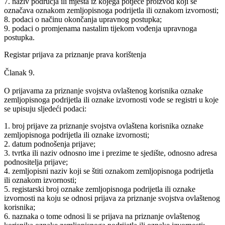
7. naziv područja ili mjesta iz kojega potječe proizvod koji se
označava oznakom zemljopisnoga podrijetla ili oznakom izvornosti;
8. podaci o načinu okončanja upravnog postupka;
9. podaci o promjenama nastalim tijekom vođenja upravnoga
postupka.
Registar prijava za priznanje prava korištenja
Članak 9.
O prijavama za priznanje svojstva ovlaštenog korisnika oznake
zemljopisnoga podrijetla ili oznake izvornosti vode se registri u koje
se upisuju sljedeći podaci:
1. broj prijave za priznanje svojstva ovlaštena korisnika oznake
zemljopisnoga podrijetla ili oznake izvornosti;
2. datum podnošenja prijave;
3. tvrtka ili naziv odnosno ime i prezime te sjedište, odnosno adresa
podnositelja prijave;
4. zemljopisni naziv koji se štiti oznakom zemljopisnoga podrijetla
ili oznakom izvornosti;
5. registarski broj oznake zemljopisnoga podrijetla ili oznake
izvornosti na koju se odnosi prijava za priznanje svojstva ovlaštenog
korisnika;
6. naznaka o tome odnosi li se prijava na priznanje ovlaštenog