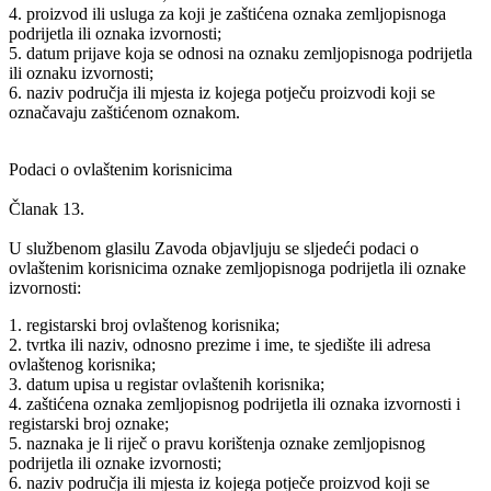
4. proizvod ili usluga za koji je zaštićena oznaka zemljopisnoga
podrijetla ili oznaka izvornosti;
5. datum prijave koja se odnosi na oznaku zemljopisnoga podrijetla
ili oznaku izvornosti;
6. naziv područja ili mjesta iz kojega potječu proizvodi koji se
označavaju zaštićenom oznakom.
Podaci o ovlaštenim korisnicima
Članak 13.
U službenom glasilu Zavoda objavljuju se sljedeći podaci o
ovlaštenim korisnicima oznake zemljopisnoga podrijetla ili oznake
izvornosti:
1. registarski broj ovlaštenog korisnika;
2. tvrtka ili naziv, odnosno prezime i ime, te sjedište ili adresa
ovlaštenog korisnika;
3. datum upisa u registar ovlaštenih korisnika;
4. zaštićena oznaka zemljopisnog podrijetla ili oznaka izvornosti i
registarski broj oznake;
5. naznaka je li riječ o pravu korištenja oznake zemljopisnog
podrijetla ili oznake izvornosti;
6. naziv područja ili mjesta iz kojega potječe proizvod koji se