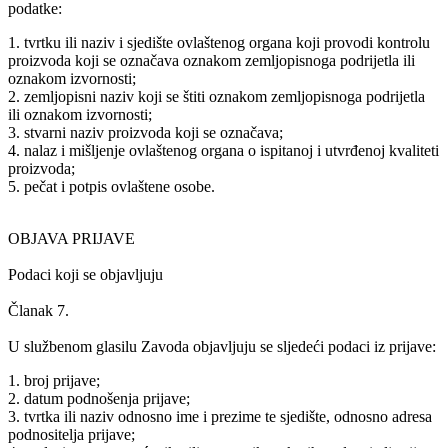
podatke:
1. tvrtku ili naziv i sjedište ovlaštenog organa koji provodi kontrolu
proizvoda koji se označava oznakom zemljopisnoga podrijetla ili
oznakom izvornosti;
2. zemljopisni naziv koji se štiti oznakom zemljopisnoga podrijetla
ili oznakom izvornosti;
3. stvarni naziv proizvoda koji se označava;
4. nalaz i mišljenje ovlaštenog organa o ispitanoj i utvrđenoj kvaliteti
proizvoda;
5. pečat i potpis ovlaštene osobe.
OBJAVA PRIJAVE
Podaci koji se objavljuju
Članak 7.
U službenom glasilu Zavoda objavljuju se sljedeći podaci iz prijave:
1. broj prijave;
2. datum podnošenja prijave;
3. tvrtka ili naziv odnosno ime i prezime te sjedište, odnosno adresa
podnositelja prijave;