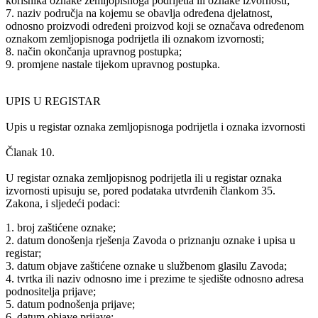
korisnika oznake zemljopisnoga podrijetla ili oznake izvornosti;
7. naziv područja na kojemu se obavlja određena djelatnost,
odnosno proizvodi određeni proizvod koji se označava određenom
oznakom zemljopisnoga podrijetla ili oznakom izvornosti;
8. način okončanja upravnog postupka;
9. promjene nastale tijekom upravnog postupka.
UPIS U REGISTAR
Upis u registar oznaka zemljopisnoga podrijetla i oznaka izvornosti
Članak 10.
U registar oznaka zemljopisnog podrijetla ili u registar oznaka
izvornosti upisuju se, pored podataka utvrđenih člankom 35.
Zakona, i sljedeći podaci:
1. broj zaštićene oznake;
2. datum donošenja rješenja Zavoda o priznanju oznake i upisa u
registar;
3. datum objave zaštićene oznake u službenom glasilu Zavoda;
4. tvrtka ili naziv odnosno ime i prezime te sjedište odnosno adresa
podnositelja prijave;
5. datum podnošenja prijave;
6. datum objave prijave;