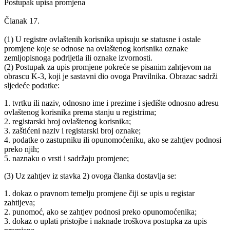
Postupak upisa promjena
Članak 17.
(1) U registre ovlaštenih korisnika upisuju se statusne i ostale
promjene koje se odnose na ovlaštenog korisnika oznake
zemljopisnoga podrijetla ili oznake izvornosti.
(2) Postupak za upis promjene pokreće se pisanim zahtjevom na
obrascu K-3, koji je sastavni dio ovoga Pravilnika. Obrazac sadrži
sljedeće podatke:
1. tvrtku ili naziv, odnosno ime i prezime i sjedište odnosno adresu
ovlaštenog korisnika prema stanju u registrima;
2. registarski broj ovlaštenog korisnika;
3. zaštićeni naziv i registarski broj oznake;
4. podatke o zastupniku ili opunomoćeniku, ako se zahtjev podnosi
preko njih;
5. naznaku o vrsti i sadržaju promjene;
(3) Uz zahtjev iz stavka 2) ovoga članka dostavlja se:
1. dokaz o pravnom temelju promjene čiji se upis u registar
zahtijeva;
2. punomoć, ako se zahtjev podnosi preko opunomoćenika;
3. dokaz o uplati pristojbe i naknade troškova postupka za upis