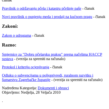
članak
Pravilnik o održavanju pčela i katastru pčelinje paše
- članak
Novi pravilnik o punjenju meda i prodaji na kućnom pragu
- članak
Zakoni:
Zakon o udrugama
- članak
Razno:
Smjernice za "Dobru pčelarsku praksu" prema načelima HACCP
sustava
- (verzija za spremiti na računalo)
Protokol i kriterija ocjenjivanja
- članak
Odluku o subvencijama u poljoprivredi, ruralnom razvitku i
šumarstvu Zagrebačke županije
- (verzija za spremiti na računalo)
Nadređena Kategorija:
Dokumenti i obrasci
Objavljeno: Nedjelja, 28 Veljača 2010
.
.