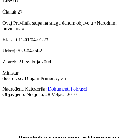
146/99).
Članak 27.
Ovaj Pravilnik stupa na snagu danom objave u »Narodnim
novinama«.
Klasa: 011-01/04-01/23
Urbroj: 533-04-04-2
Zagreb, 21. svibnja 2004.
Ministar
doc. dr. sc. Dragan Primorac, v. r.
Nadređena Kategorija:
Dokumenti i obrasci
Objavljeno: Nedjelja, 28 Veljača 2010
.
.
.
Pravilnik o označivanju, reklamiranju i