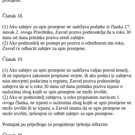
promjene.
Članak 18.
(1) Ako zahtjev za upis promjene ne sadržava podatke iz članka 17.
stavak 2. ovoga Pravilnika, Zavod poziva podnositelja da u roku 30
dana od dana primitka poziva uredi zahtjev.
(2) Ako podnositelj ne postupi po pozivu u određenom mu roku,
Zavod će odbaciti zahtjev za upis promjene.
Članak 19.
(1) Ako zahtjev za upis promjene ne sadržava valjan pravni temelj,
ili ne ispunjava zakonom propisane uvjete, ili ako podaci iz zahtjeva
nisu istovjetni podacima u registru, Zavod poziva podnositelja
zahtjeva da se u roku 30 dana od dana primitka poziva izjasni o
razlozima zbog kojih se upis promjene ne može izvršiti.
(2) Ako se podnositelj zahtjeva, u roku propisanim stavkom 1.
ovoga članka, ne izjasni o razlozima zbog kojih se upis promjene ne
može izvršiti ili se izjasni, a Zavod smatra da se upis promjene ne
može izvršiti, rješenjem će odbiti zahtjev za upis promjene.
Postupak po prijedlogu za proglašenje rješenja ništavim