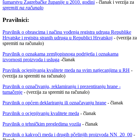
šumarstvu Zagrebačke županije u 2010. godini
- članak i verzija za
spremiti na računalo
Pravilnici:
Pravilnik o obrascima i načinu vođenja registra udruga Republike
Hrvatske i registra stranih udruga u Republici Hrvatskoj
- (verzija za
spremiti na računalo)
Pravilnik o oznakama zemljopisnoga podrijetla i oznakama
izvornosti proizvoda i usluga
-članak
Pravilnik ocjenjivanja kvalitete meda na svim natjecanjima u RH
-
(verzija za spremiti na računalo)
Pravilnik o označivanju, reklamiranju i prezentiranju hrane -
tumačenje
- (verzija za spremiti na računalo)
Pravilnik o općem deklariranju ili označavanju hrane
- članak
Pravilnik o ocjenjivanju kvalitete meda
- članak
Pravilnik o tehničkim pregledima vozila
- članak
Pravilnik o kakvoći meda i drugih pčelinjih proizvoda NN_20_00
-