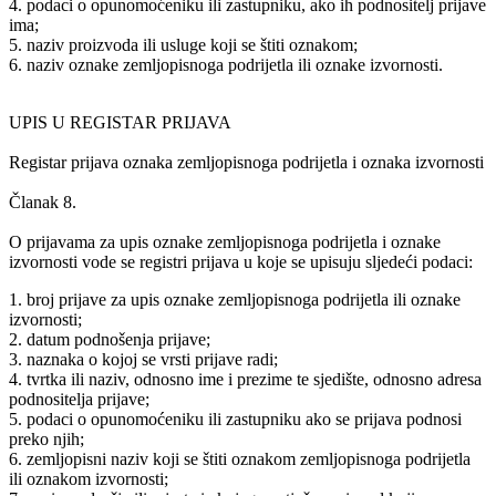
4. podaci o opunomoćeniku ili zastupniku, ako ih podnositelj prijave
ima;
5. naziv proizvoda ili usluge koji se štiti oznakom;
6. naziv oznake zemljopisnoga podrijetla ili oznake izvornosti.
UPIS U REGISTAR PRIJAVA
Registar prijava oznaka zemljopisnoga podrijetla i oznaka izvornosti
Članak 8.
O prijavama za upis oznake zemljopisnoga podrijetla i oznake
izvornosti vode se registri prijava u koje se upisuju sljedeći podaci:
1. broj prijave za upis oznake zemljopisnoga podrijetla ili oznake
izvornosti;
2. datum podnošenja prijave;
3. naznaka o kojoj se vrsti prijave radi;
4. tvrtka ili naziv, odnosno ime i prezime te sjedište, odnosno adresa
podnositelja prijave;
5. podaci o opunomoćeniku ili zastupniku ako se prijava podnosi
preko njih;
6. zemljopisni naziv koji se štiti oznakom zemljopisnoga podrijetla
ili oznakom izvornosti;