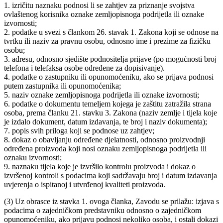
1. izričitu naznaku podnosi li se zahtjev za priznanje svojstva
ovlaštenog korisnika oznake zemljopisnoga podrijetla ili oznake
izvornosti;
2. podatke u svezi s člankom 26. stavak 1. Zakona koji se odnose na
tvrtku ili naziv za pravnu osobu, odnosno ime i prezime za fizičku
osobu;
3. adresu, odnosno sjedište podnositelja prijave (po mogućnosti broj
telefona i telefaksa osobe određene za dopisivanje).
4. podatke o zastupniku ili opunomoćeniku, ako se prijava podnosi
putem zastupnika ili opunomoćenika;
5. naziv oznake zemljopisnoga podrijetla ili oznake izvornosti;
6. podatke o dokumentu temeljem kojega je zaštitu zatražila strana
osoba, prema članku 21. stavku 3. Zakona (naziv zemlje i tijela koje
je izdalo dokument, datum izdavanja, te broj i naziv dokumenta);
7. popis svih priloga koji se podnose uz zahtjev;
8. dokaz o obavljanju određene djelatnosti, odnosno proizvodnji
određena proizvoda koji nosi oznaku zemljopisnoga podrijetla ili
oznaku izvornosti;
9. naznaku tijela koje je izvršilo kontrolu proizvoda i dokaz o
izvršenoj kontroli s podacima koji sadržavaju broj i datum izdavanja
uvjerenja o ispitanoj i utvrđenoj kvaliteti proizvoda.
(3) Uz obrasce iz stavka 1. ovoga članka, Zavodu se prilažu: izjava s
podacima o zajedničkom predstavniku odnosno o zajedničkom
opunomoćeniku, ako prijavu podnosi nekoliko osoba, i ostali dokazi