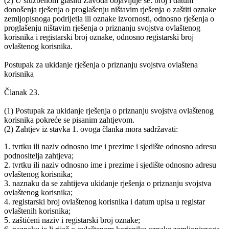
(2) U službenom glasilu Zavoda objavljuje se: broj i datum
donošenja rješenja o proglašenju ništavim rješenja o zaštiti oznake
zemljopisnoga podrijetla ili oznake izvornosti, odnosno rješenja o
proglašenju ništavim rješenja o priznanju svojstva ovlaštenog
korisnika i registarski broj oznake, odnosno registarski broj
ovlaštenog korisnika.
Postupak za ukidanje rješenja o priznanju svojstva ovlaštena
korisnika
Članak 23.
(1) Postupak za ukidanje rješenja o priznanju svojstva ovlaštenog
korisnika pokreće se pisanim zahtjevom.
(2) Zahtjev iz stavka 1. ovoga članka mora sadržavati:
1. tvrtku ili naziv odnosno ime i prezime i sjedište odnosno adresu
podnositelja zahtjeva;
2. tvrtku ili naziv odnosno ime i prezime i sjedište odnosno adresu
ovlaštenog korisnika;
3. naznaku da se zahtijeva ukidanje rješenja o priznanju svojstva
ovlaštenog korisnika;
4. registarski broj ovlaštenog korisnika i datum upisa u registar
ovlaštenih korisnika;
5. zaštićeni naziv i registarski broj oznake;