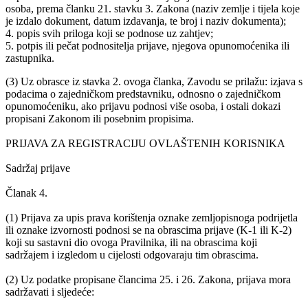
osoba, prema članku 21. stavku 3. Zakona (naziv zemlje i tijela koje
je izdalo dokument, datum izdavanja, te broj i naziv dokumenta);
4. popis svih priloga koji se podnose uz zahtjev;
5. potpis ili pečat podnositelja prijave, njegova opunomoćenika ili
zastupnika.
(3) Uz obrasce iz stavka 2. ovoga članka, Zavodu se prilažu: izjava s
podacima o zajedničkom predstavniku, odnosno o zajedničkom
opunomoćeniku, ako prijavu podnosi više osoba, i ostali dokazi
propisani Zakonom ili posebnim propisima.
PRIJAVA ZA REGISTRACIJU OVLAŠTENIH KORISNIKA
Sadržaj prijave
Članak 4.
(1) Prijava za upis prava korištenja oznake zemljopisnoga podrijetla
ili oznake izvornosti podnosi se na obrascima prijave (K-1 ili K-2)
koji su sastavni dio ovoga Pravilnika, ili na obrascima koji
sadržajem i izgledom u cijelosti odgovaraju tim obrascima.
(2) Uz podatke propisane člancima 25. i 26. Zakona, prijava mora
sadržavati i sljedeće: