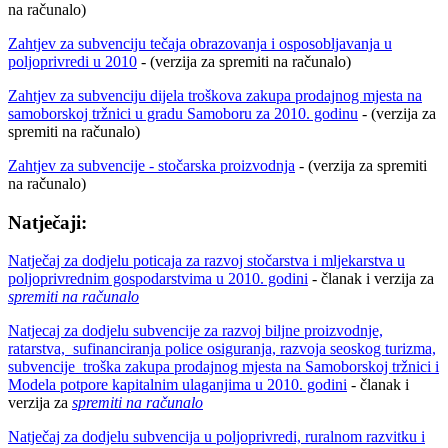
na računalo)
Zahtjev za subvenciju tečaja obrazovanja i osposobljavanja u
poljoprivredi u 2010
- (verzija za spremiti na računalo)
Zahtjev za subvenciju dijela troškova zakupa prodajnog mjesta na
samoborskoj tržnici u gradu Samoboru za 2010. godinu
- (verzija za
spremiti na računalo)
Zahtjev za subvencije - stočarska proizvodnja
- (verzija za spremiti
na računalo)
Natječaji:
Natječaj za dodjelu poticaja za razvoj stočarstva i mljekarstva u
poljoprivrednim gospodarstvima u 2010. godini
- članak i verzija za
spremiti na računalo
Natjecaj za dodjelu subvencije za razvoj biljne proizvodnje,
ratarstva, sufinanciranja police osiguranja, razvoja seoskog turizma,
subvencije troška zakupa prodajnog mjesta na Samoborskoj tržnici i
Modela potpore kapitalnim ulaganjima u 2010. godini
- članak i
verzija za
spremiti na računalo
Natječaj za dodjelu subvencija u poljoprivredi, ruralnom razvitku i