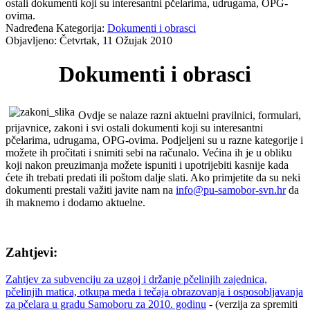
ostali dokumenti koji su interesantni pčelarima, udrugama, OPG-
ovima.
Nadređena Kategorija:
Dokumenti i obrasci
Objavljeno: Četvrtak, 11 Ožujak 2010
Dokumenti i obrasci
Ovdje se nalaze razni aktuelni pravilnici, formulari,
prijavnice, zakoni i svi ostali dokumenti koji su interesantni
pčelarima, udrugama, OPG-ovima. Podjeljeni su u razne kategorije i
možete ih pročitati i snimiti sebi na računalo. Većina ih je u obliku
koji nakon preuzimanja možete ispuniti i upotrijebiti kasnije kada
ćete ih trebati predati ili poštom dalje slati. Ako primjetite da su neki
dokumenti prestali važiti javite nam na
info@pu-samobor-svn.hr
da
ih maknemo i dodamo aktuelne.
Zahtjevi:
Zahtjev za subvenciju za uzgoj i držanje pčelinjih zajednica,
pčelinjih matica, otkupa meda i tečaja obrazovanja i osposobljavanja
za pčelara u gradu Samoboru za 2010. godinu
- (verzija za spremiti