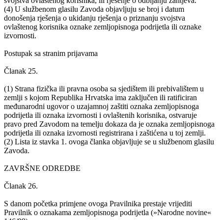
svojstva ovlaštenog korisnika, ili rješenje o odbijanju zahtjeva.
(4) U službenom glasilu Zavoda objavljuju se broj i datum
donošenja rješenja o ukidanju rješenja o priznanju svojstva
ovlaštenog korisnika oznake zemljopisnoga podrijetla ili oznake
izvornosti.
Postupak sa stranim prijavama
Članak 25.
(1) Strana fizička ili pravna osoba sa sjedištem ili prebivalištem u
zemlji s kojom Republika Hrvatska ima zaključen ili ratificiran
međunarodni ugovor o uzajamnoj zaštiti oznaka zemljopisnoga
podrijetla ili oznaka izvornosti i ovlaštenih korisnika, ostvaruje
pravo pred Zavodom na temelju dokaza da je oznaka zemljopisnoga
podrijetla ili oznaka izvornosti registrirana i zaštićena u toj zemlji.
(2) Lista iz stavka 1. ovoga članka objavljuje se u službenom glasilu
Zavoda.
ZAVRŠNE ODREDBE
Članak 26.
S danom početka primjene ovoga Pravilnika prestaje vrijediti
Pravilnik o oznakama zemljopisnoga podrijetla (»Narodne novine«