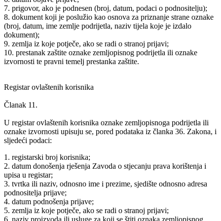
7. prigovor, ako je podnesen (broj, datum, podaci o podnositelju);
8. dokument koji je poslužio kao osnova za priznanje strane oznake
(broj, datum, ime zemlje podrijetla, naziv tijela koje je izdalo
dokument);
9. zemlja iz koje potječe, ako se radi o stranoj prijavi;
10. prestanak zaštite oznake zemljopisnog podrijetla ili oznake
izvornosti te pravni temelj prestanka zaštite.
Registar ovlaštenih korisnika
Članak 11.
U registar ovlaštenih korisnika oznake zemljopisnoga podrijetla ili
oznake izvornosti upisuju se, pored podataka iz članka 36. Zakona, i
sljedeći podaci:
1. registarski broj korisnika;
2. datum donošenja rješenja Zavoda o stjecanju prava korištenja i
upisa u registar;
3. tvrtka ili naziv, odnosno ime i prezime, sjedište odnosno adresa
podnositelja prijave;
4. datum podnošenja prijave;
5. zemlja iz koje potječe, ako se radi o stranoj prijavi;
6. naziv proizvoda ili usluge za koji se štiti oznaka zemljopisnog