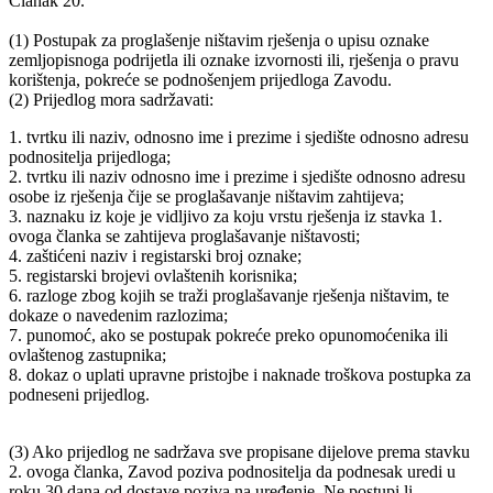
Članak 20.
(1) Postupak za proglašenje ništavim rješenja o upisu oznake
zemljopisnoga podrijetla ili oznake izvornosti ili, rješenja o pravu
korištenja, pokreće se podnošenjem prijedloga Zavodu.
(2) Prijedlog mora sadržavati:
1. tvrtku ili naziv, odnosno ime i prezime i sjedište odnosno adresu
podnositelja prijedloga;
2. tvrtku ili naziv odnosno ime i prezime i sjedište odnosno adresu
osobe iz rješenja čije se proglašavanje ništavim zahtijeva;
3. naznaku iz koje je vidljivo za koju vrstu rješenja iz stavka 1.
ovoga članka se zahtijeva proglašavanje ništavosti;
4. zaštićeni naziv i registarski broj oznake;
5. registarski brojevi ovlaštenih korisnika;
6. razloge zbog kojih se traži proglašavanje rješenja ništavim, te
dokaze o navedenim razlozima;
7. punomoć, ako se postupak pokreće preko opunomoćenika ili
ovlaštenog zastupnika;
8. dokaz o uplati upravne pristojbe i naknade troškova postupka za
podneseni prijedlog.
(3) Ako prijedlog ne sadržava sve propisane dijelove prema stavku
2. ovoga članka, Zavod poziva podnositelja da podnesak uredi u
roku 30 dana od dostave poziva na uređenje. Ne postupi li