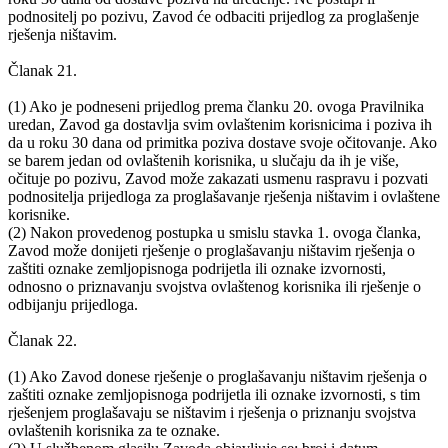
podnositelj po pozivu, Zavod će odbaciti prijedlog za proglašenje
rješenja ništavim.
Članak 21.
(1) Ako je podneseni prijedlog prema članku 20. ovoga Pravilnika
uredan, Zavod ga dostavlja svim ovlaštenim korisnicima i poziva ih
da u roku 30 dana od primitka poziva dostave svoje očitovanje. Ako
se barem jedan od ovlaštenih korisnika, u slučaju da ih je više,
očituje po pozivu, Zavod može zakazati usmenu raspravu i pozvati
podnositelja prijedloga za proglašavanje rješenja ništavim i ovlaštene
korisnike.
(2) Nakon provedenog postupka u smislu stavka 1. ovoga članka,
Zavod može donijeti rješenje o proglašavanju ništavim rješenja o
zaštiti oznake zemljopisnoga podrijetla ili oznake izvornosti,
odnosno o priznavanju svojstva ovlaštenog korisnika ili rješenje o
odbijanju prijedloga.
Članak 22.
(1) Ako Zavod donese rješenje o proglašavanju ništavim rješenja o
zaštiti oznake zemljopisnoga podrijetla ili oznake izvornosti, s tim
rješenjem proglašavaju se ništavim i rješenja o priznanju svojstva
ovlaštenih korisnika za te oznake.