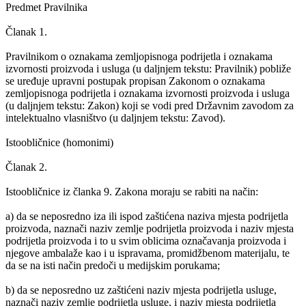
Predmet Pravilnika
Članak 1.
Pravilnikom o oznakama zemljopisnoga podrijetla i oznakama
izvornosti proizvoda i usluga (u daljnjem tekstu: Pravilnik) pobliže
se uređuje upravni postupak propisan Zakonom o oznakama
zemljopisnoga podrijetla i oznakama izvornosti proizvoda i usluga
(u daljnjem tekstu: Zakon) koji se vodi pred Državnim zavodom za
intelektualno vlasništvo (u daljnjem tekstu: Zavod).
Istoobličnice (homonimi)
Članak 2.
Istoobličnice iz članka 9. Zakona moraju se rabiti na način:
a) da se neposredno iza ili ispod zaštićena naziva mjesta podrijetla
proizvoda, naznači naziv zemlje podrijetla proizvoda i naziv mjesta
podrijetla proizvoda i to u svim oblicima označavanja proizvoda i
njegove ambalaže kao i u ispravama, promidžbenom materijalu, te
da se na isti način predoči u medijskim porukama;
b) da se neposredno uz zaštićeni naziv mjesta podrijetla usluge,
naznači naziv zemlje podrijetla usluge, i naziv mjesta podrijetla