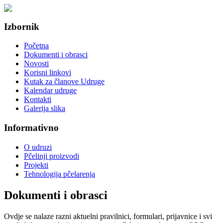
Izbornik
Početna
Dokumenti i obrasci
Novosti
Korisni linkovi
Kutak za članove Udruge
Kalendar udruge
Kontakti
Galerija slika
Informativno
O udruzi
Pčelinji proizvodi
Projekti
Tehnologija pčelarenja
Dokumenti i obrasci
Ovdje se nalaze razni aktuelni pravilnici, formulari, prijavnice i svi