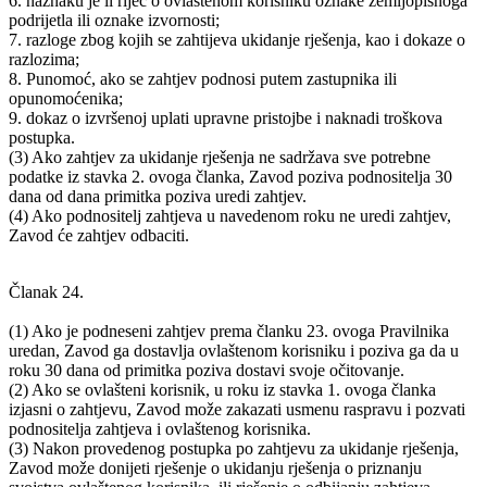
6. naznaku je li riječ o ovlaštenom korisniku oznake zemljopisnoga
podrijetla ili oznake izvornosti;
7. razloge zbog kojih se zahtijeva ukidanje rješenja, kao i dokaze o
razlozima;
8. Punomoć, ako se zahtjev podnosi putem zastupnika ili
opunomoćenika;
9. dokaz o izvršenoj uplati upravne pristojbe i naknadi troškova
postupka.
(3) Ako zahtjev za ukidanje rješenja ne sadržava sve potrebne
podatke iz stavka 2. ovoga članka, Zavod poziva podnositelja 30
dana od dana primitka poziva uredi zahtjev.
(4) Ako podnositelj zahtjeva u navedenom roku ne uredi zahtjev,
Zavod će zahtjev odbaciti.
Članak 24.
(1) Ako je podneseni zahtjev prema članku 23. ovoga Pravilnika
uredan, Zavod ga dostavlja ovlaštenom korisniku i poziva ga da u
roku 30 dana od primitka poziva dostavi svoje očitovanje.
(2) Ako se ovlašteni korisnik, u roku iz stavka 1. ovoga članka
izjasni o zahtjevu, Zavod može zakazati usmenu raspravu i pozvati
podnositelja zahtjeva i ovlaštenog korisnika.
(3) Nakon provedenog postupka po zahtjevu za ukidanje rješenja,
Zavod može donijeti rješenje o ukidanju rješenja o priznanju