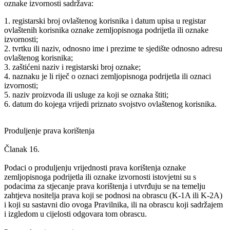
oznake izvornosti sadržava:
1. registarski broj ovlaštenog korisnika i datum upisa u registar
ovlaštenih korisnika oznake zemljopisnoga podrijetla ili oznake
izvornosti;
2. tvrtku ili naziv, odnosno ime i prezime te sjedište odnosno adresu
ovlaštenog korisnika;
3. zaštićeni naziv i registarski broj oznake;
4. naznaku je li riječ o oznaci zemljopisnoga podrijetla ili oznaci
izvornosti;
5. naziv proizvoda ili usluge za koji se oznaka štiti;
6. datum do kojega vrijedi priznato svojstvo ovlaštenog korisnika.
Produljenje prava korištenja
Članak 16.
Podaci o produljenju vrijednosti prava korištenja oznake
zemljopisnoga podrijetla ili oznake izvornosti istovjetni su s
podacima za stjecanje prava korištenja i utvrđuju se na temelju
zahtjeva nositelja prava koji se podnosi na obrascu (K-1A ili K-2A)
i koji su sastavni dio ovoga Pravilnika, ili na obrascu koji sadržajem
i izgledom u cijelosti odgovara tom obrascu.